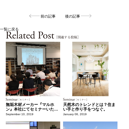
前の記事
後の記事
一覧に戻る
無垢木材メーカー『マルホ
天然木のトレンドとは？住ま
ン』本社にてセミナーいたし
い手と作り手をつなぐ。
ました。
September 10, 2019
January 06, 2019